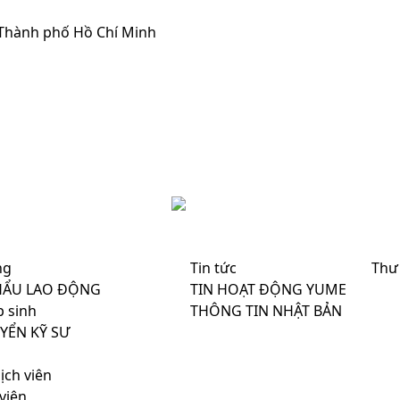
 Thành phố Hồ Chí Minh
ng
Tin tức
Thư 
HẨU LAO ĐỘNG
TIN HOẠT ĐỘNG YUME
p sinh
THÔNG TIN NHẬT BẢN
YỂN KỸ SƯ
ịch viên
viên